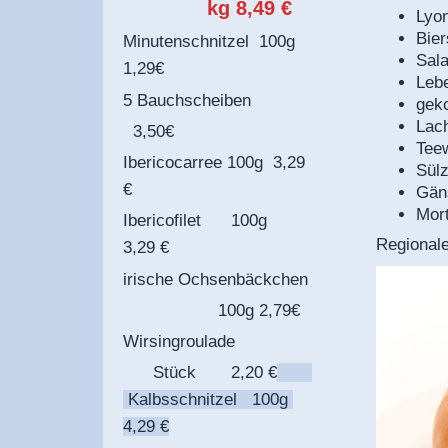
kg 8,49 €
Lyo
Bie
Minutenschnitzel 100g
Sal
1,29€
Leb
5 Bauchscheiben
gek
Lac
3,50€
Tee
Ibericocarree 100g 3,29
Sül
€
Gän
Mort
Ibericofilet 100g
Regionale
3,29 €
irische Ochsenbäckchen
100g 2,79€
Wirsingroulade
Stück 2,20 €
Kalbsschnitzel 100g
4,29 €