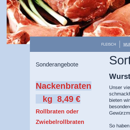
FLEISCH
WUR
Sor
Sonderangebote
Wurst
Nackenbraten
Unser vie
schmackha
kg 8,49 €
bieten wi
besonder
Rollbraten oder
Gewürzmis
Zwiebelrollbraten
So haben 